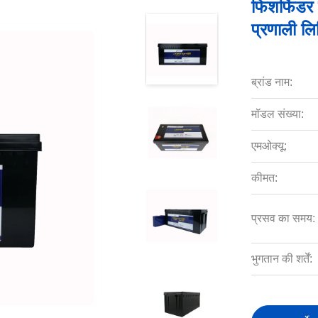
फिशफिंडर 
प्रणाली लि
ब्रांड नाम:
मॉडल संख्या:
एमओक्यू:
कीमत:
प्रसव का समय:
भुगतान की शर्तें: