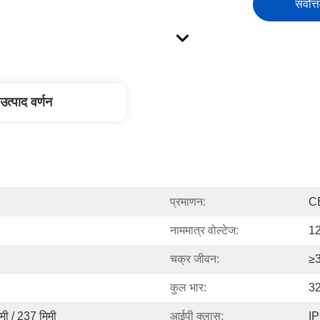
सर्वोत्
उत्पाद वर्णन
प्रमाणन:
C
नाममात्र वोल्टेज:
1
चक्र जीवन:
≥
कुल भार:
3
ी / 237 मिमी
आईपी ​​क्लास:
I