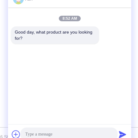
त्वरित संपर्क
8:52 AM
दूरभाष:
Good day, what product are you looking 
for?
86-20-82038494
ईमेल
sales@szbely.com
पता :
4/F, नंबर 1 बिल्डिंग, हुआवेई केगू इंडस्ट्री पार्क, डालिंगशान
टाउन, डोंगगुआन, ग्वांगडोंग, चीन। पीसी: 523000
026 Shenzhen Bely Energy Technology Co., Ltd. . सर्वाधिकार सुरक्षित।