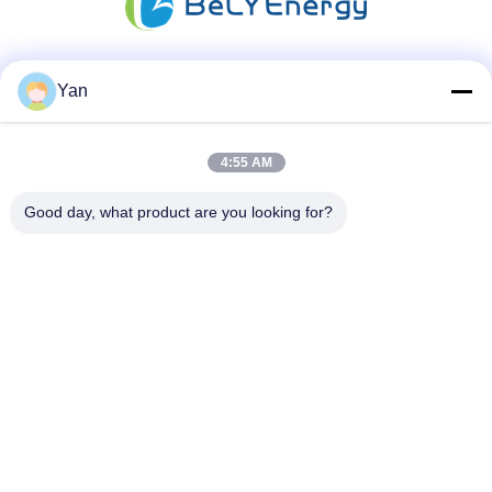
Yan
सोशल मीडिया
4:55 AM
त्वरित संपर्क
Good day, what product are you looking for?
दूरभाष:
86-20-82038494
ईमेल
sales@szbely.com
पता :
4/F, नंबर 1 बिल्डिंग, हुआवेई केगू इंडस्ट्री पार्क, डालिंगशान टाउन, डोंगगुआन,
ग्वांगडोंग, चीन। पीसी: 523000