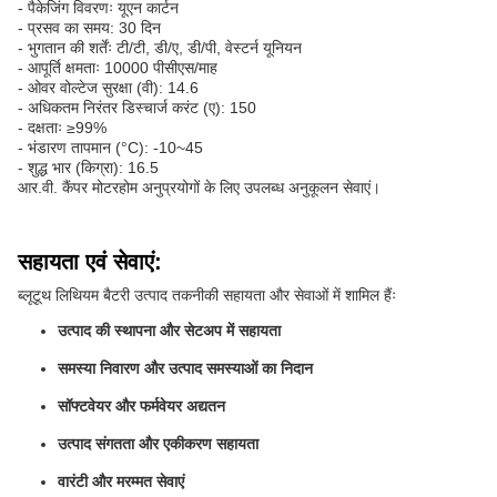
- पैकेजिंग विवरणः यूएन कार्टन
- प्रसव का समय: 30 दिन
- भुगतान की शर्तेंः टी/टी, डी/ए, डी/पी, वेस्टर्न यूनियन
- आपूर्ति क्षमताः 10000 पीसीएस/माह
- ओवर वोल्टेज सुरक्षा (वी): 14.6
- अधिकतम निरंतर डिस्चार्ज करंट (ए): 150
- दक्षताः ≥99%
- भंडारण तापमान (°C): -10~45
- शुद्ध भार (किग्रा): 16.5
आर.वी. कैंपर मोटरहोम अनुप्रयोगों के लिए उपलब्ध अनुकूलन सेवाएं।
सहायता एवं सेवाएं:
ब्लूटूथ लिथियम बैटरी उत्पाद तकनीकी सहायता और सेवाओं में शामिल हैंः
उत्पाद की स्थापना और सेटअप में सहायता
समस्या निवारण और उत्पाद समस्याओं का निदान
सॉफ्टवेयर और फर्मवेयर अद्यतन
उत्पाद संगतता और एकीकरण सहायता
वारंटी और मरम्मत सेवाएं