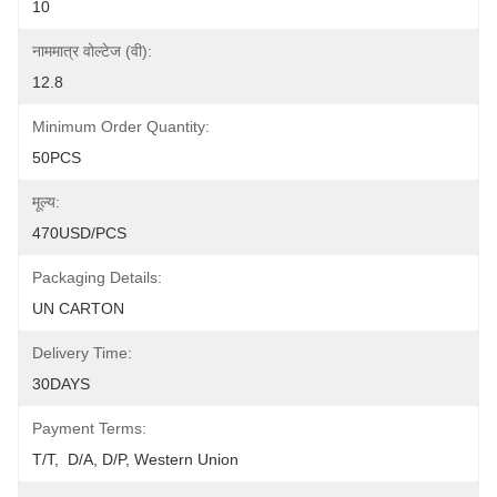
10
नाममात्र वोल्टेज (वी):
12.8
Minimum Order Quantity:
50PCS
मूल्य:
470USD/PCS
Packaging Details:
UN CARTON
Delivery Time:
30DAYS
Payment Terms:
T/T,  D/A, D/P, Western Union