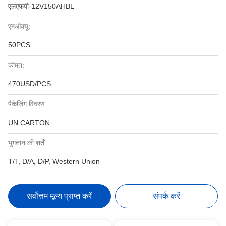
एलएफपी-12V150AHBL
एमओक्यू:
50PCS
कीमत:
470USD/PCS
पैकेजिंग विवरण:
UN CARTON
भुगतान की शर्तें:
T/T, D/A, D/P, Western Union
सर्वोत्तम मूल्य प्राप्त करें
संपर्क करें