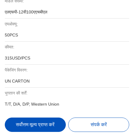
मॉडल संख्या:
एलएफपी-12वी100एएचबीएल
एमओक्यू:
50PCS
कीमत:
315USD/PCS
पैकेजिंग विवरण:
UN CARTON
भुगतान की शर्तें:
T/T, D/A, D/P, Western Union
सर्वोत्तम मूल्य प्राप्त करें
संपर्क करें