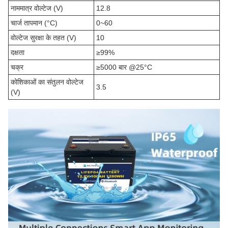
नाममात्र वोल्टेज (V)
12.8
चार्ज तापमान (°C)
0~60
वोल्टेज सुरक्षा के तहत (V)
10
दक्षता
≥99%
चक्र
≥5000 बार @25°C
कोशिकाओं का संतुलन वोल्टेज
3.5
(V)