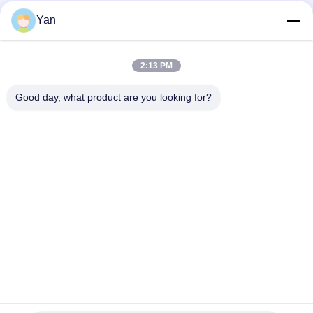
Yan
सोशल मीडिया
2:13 PM
त्वरित संपर्क
Good day, what product are you looking for?
दूरभाष:
86-20-82038494
ईमेल
sales@szbely.com
पता :
4/F, नंबर 1 बिल्डिंग, हुआवेई केगू इंडस्ट्री पार्क, डालिंगशान टाउन, डोंगगुआन,
ग्वांगडोंग, चीन। पीसी: 523000
गोपनीयता नीति
|
साइटमैप