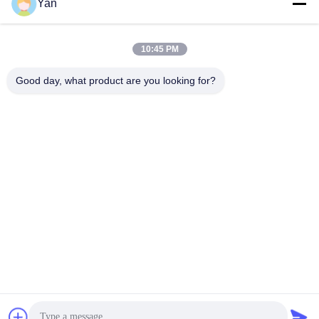
Yan
सोशल मीडिया
10:45 PM
त्वरित संपर्क
Good day, what product are you looking for?
दूरभाष:
86-20-82038494
ईमेल
sales@szbely.com
पता :
4/F, नंबर 1 बिल्डिंग, हुआवेई केगू इंडस्ट्री पार्क, डालिंगशान टाउन, डोंगगुआन,
ग्वांगडोंग, चीन। पीसी: 523000
गोपनीयता नीति
|
साइटमैप
चीन अच्छी गुणवत्ता 12V LiFePO4 बैटरी देने वाला। कॉपीराइट © 2021-2026