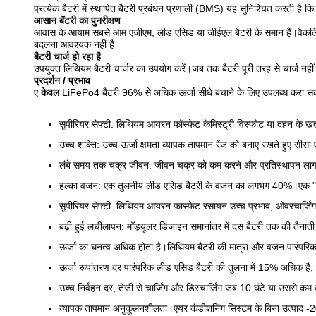
प्रत्येक बैटरी में स्थापित बैटरी प्रबंधन प्रणाली (BMS) यह सुनिश्चित करती है 
आसान बॅटरी का पुनरीक्षण
आवास के आयाम सबसे आम एजीएम, लीड एसिड या जीईएल बैटरी के समान हैं।वैकल्पिक
बदलना आवश्यक नहीं है
बैटरी चार्ज हो रहा है
उपयुक्त लिथियम बैटरी चार्जर का उपयोग करें।जब तक बैटरी पूरी तरह से चार्ज नहीं 
प्रदर्शन / प्रभाव
ए
केवल
LiFePo4 बैटरी 96% से अधिक ऊर्जा सीधे बचाने के लिए उपलब्ध करा सक
सुपीरियर सेफ्टी: लिथियम आयरन फॉस्फेट केमिस्ट्री विस्फोट या दहन के खतर
उच्च शक्ति: उच्च ऊर्जा क्षमता व्यापक तापमान रेंज को बनाए रखते हुए सीस
लंबे समय तक चक्र जीवन: जीवन चक्र को कम करने और प्रतिस्थापन लागत क
हल्का वजन: एक तुलनीय लीड एसिड बैटरी के वजन का लगभग 40%।एक "ड्र
सुपीरियर सेफ्टी: लिथियम आयरन फास्फेट रसायन उच्च प्रभाव, ओवरचार्जिंग 
बढ़ी हुई लचीलापन: मॉड्यूलर डिजाइन समानांतर में दस बैटरी तक की तैनाती म
ऊर्जा का घनत्व अधिक होता है।लिथियम बैटरी की मात्रा और वजन पारंपरिक
ऊर्जा रूपांतरण दर पारंपरिक लीड एसिड बैटरी की तुलना में 15% अधिक है, 
उच्च निर्वहन दर, तेजी से चार्जिंग और डिस्चार्जिंग जब 10 घंटे या उससे 
व्यापक तापमान अनुकूलनशीलता।एयर कंडीशनिंग सिस्टम के बिना उत्पाद -20 ड