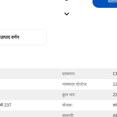
सर्वोत्
उत्पाद वर्णन
प्रमाणन:
C
नाममात्र वोल्टेज:
1
कुल भार:
2
िमी 237
योजक:
ता
सामग्री:
AB