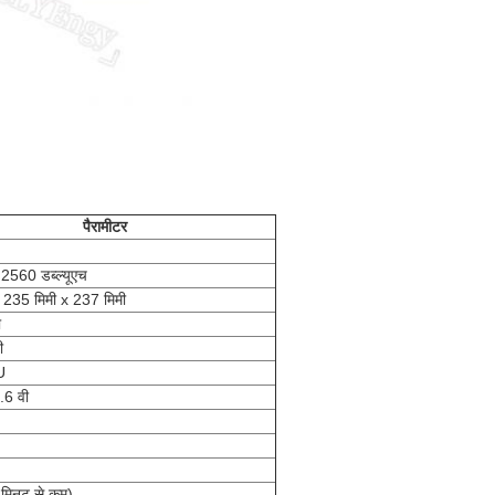
पैरामीटर
2560 डब्ल्यूएच
 235 मिमी x 237 मिमी
ा
ी
U
.6 वी
मिनट से कम)