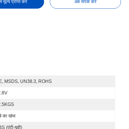
तम मूल्य प्राप्त करें
अब संपर्क करें
E, MSDS, UN38.3, ROHS
2.8V
2.5KGS
ंबे का खंभा
S (एंटी-यूवी)