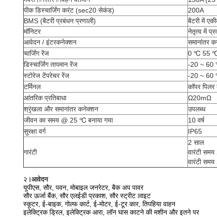
पीक डिस्चार्जिंग करंट (sec20 सेकंड)
200A
BMS (बैटरी प्रबंधन प्रणाली)
बैटरी में ए
मॉनिटर
नेतृत्व में प्र
आवेदन / इंटरकनेक्शन
समानांतर क
चार्जिंग रेंज
0 ℃ 55 
डिस्चार्जिंग तापमान रेंज
-20 ~ 60
स्टोरेज टेंपरेचर रेंज
-20 ~ 60
टर्मिनल
कॉपर पिलर 
आंतरिक प्रतिबाधा
Ω20mΩ
श्रृंखला और समानांतर कनेक्शन
उपलब्ध
जीवन का समय @ 25 ℃ बनाया गया
10 वर्ष
सुरक्षा वर्ग
IP65
2 साल
गारंटी
वारंटी समय 
वारंटी समय 
२
।आवेदन
यूपीएस, सौर, पवन, मोबाइल जनरेटर, बैक अप पावर
सौर ऊर्जा बैंक, सौर एलईडी प्रकाश, सौर स्ट्रीट लाइट
स्कूटर, ई-बाइक, गोल्फ कार्ट, ई-मोटर, ई-टूर कार, तिपहिया वाहन
इलेक्ट्रिक ड्रिल, इलेक्ट्रिक आरा, लॉन घास काटने की मशीन और इतने पर