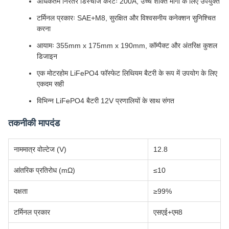
अधिकतम निरंतर डिस्चार्ज करंटः 200A, उच्च शक्ति मांगों के लिए उपयुक्त
टर्मिनल प्रकारः SAE+M8, सुरक्षित और विश्वसनीय कनेक्शन सुनिश्चित
करना
आयामः 355mm x 175mm x 190mm, कॉम्पैक्ट और अंतरिक्ष कुशल
डिजाइन
एक मोटरहोम LiFePO4 फॉस्फेट लिथियम बैटरी के रूप में उपयोग के लिए
एकदम सही
विभिन्न LiFePO4 बैटरी 12V प्रणालियों के साथ संगत
तकनीकी मापदंड
नाममात्र वोल्टेज (V)
12.8
आंतरिक प्रतिरोध (mΩ)
≤10
दक्षता
≥99%
टर्मिनल प्रकार
एसएई+एम8