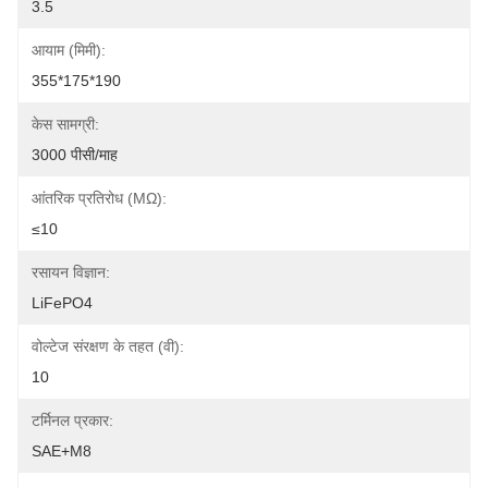
3.5
आयाम (मिमी):
355*175*190
केस सामग्री:
3000 पीसी/माह
आंतरिक प्रतिरोध (mΩ):
≤10
रसायन विज्ञान:
LiFePO4
वोल्टेज संरक्षण के तहत (वी):
10
टर्मिनल प्रकार:
SAE+M8