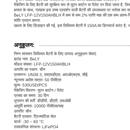
पैकेजिंग के लिए बैटरी को सुरक्षित रूप से यूएन कार्टन या पैलेट पर दिया जाता है,
क्षमता के साथ, ग्राहक इस उच्च प्रदर्शन वाली बैटरी की उपलब्धता पर भरोसा कर स
BeLY LFP-12V150AHBLH में कम से कम 2% प्रति माह की एक कम आत्म-निर्वहन दर 
शांति प्रदान करना.
दक्षता के लिए डिज़ाइन की गई, इस लिथियम बैटरी में 150A का डिस्चार्ज करंट है, 
अनुकूलन:
निम्न तापमान लिथियम बैटरी के लिए उत्पाद अनुकूलन सेवाएं:
ब्रांड नाम: BeLY
मॉडल संख्याः LFP-12V150AHBLH
उत्पत्ति का स्थान: चीन
प्रमाणनः UN38.3, एमएसडीएस, आरओएचएस, सीई
न्यूनतम आदेश मात्राः 50 पीसीएस
मूल्यः 530USD/PCS
पैकेजिंग विवरणः यूएन कार्टन / पैलेट
प्रसव का समय: 30 दिन
भुगतान की शर्तें: डीडीपी, डीएपी, एफओबी
आपूर्ति क्षमताः 10000 पीसीएस/माह
उत्पत्तिः चीन
बैटरी प्रकारः प्रिज्माटिक सेल
चार्जः -30 ~ 60 °C
रासायनिक संरचनाः LiFePO4