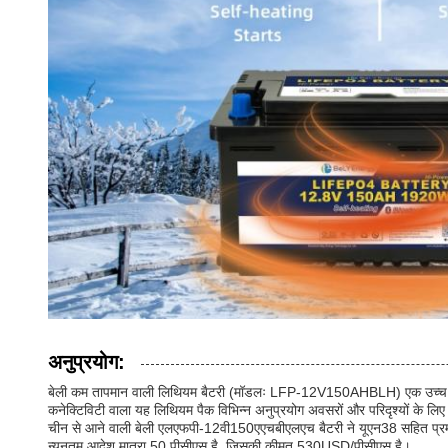
अनुप्रयोग:
बेली कम तापमान वाली लिथियम बैटरी (मॉडलः LFP-12V150AHBLH) एक उच्च गुणवत्ता 
कनेक्टिविटी वाला यह लिथियम पैक विभिन्न अनुप्रयोग अवसरों और परिदृश्यों के लिए
चीन से आने वाली बेली एलएफपी-12वी150एएचबीएलएच बैटरी ने यूएन38 सहित प्रमाणप
न्यूनतम आदेश मात्रा 50 पीसीएस है, जिसकी कीमत 530USD/पीसीएस है।