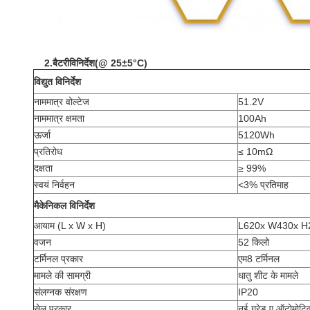
2.
बैटरी
विनिर्देश
(
@ 25±5°C
)
विद्युत विनिर्देश
नाममात्र वोल्टेज
51.2V
नाममात्र क्षमता
100Ah
ऊर्जा
5120Wh
प्रतिरोध
≤ 10mΩ
दक्षता
≥ 99%
स्वयं निर्वहन
<
3% प्रतिमाह
मैकेनिकल विनिर्देश
आयाम (L x W x H)
L620x W430x H2
वजन
52 किलो
टर्मिनल प्रकार
एम8 टर्मिनल
मामले की सामग्री
धातु शीट के मामले
संलग्नक संरक्षण
IP20
सेल प्रकार
नई ग्रेड ए ऑटोमोटिव