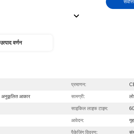
सर्वोत्
उत्पाद वर्णन
प्रमाणन:
C
अनुकूलित आकार
सामग्री:
लो
साइकिल लाइफ टाइम:
60
आवेदन:
गृ
पैकेजिंग विवरण:
संय