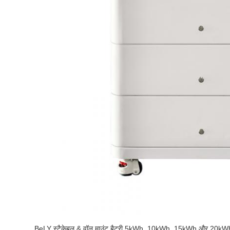
BeLY स्टैकेबल & वॉल माउंट बैटरी 5kWh, 10kWh, 15kWh और 20kWh आदि क