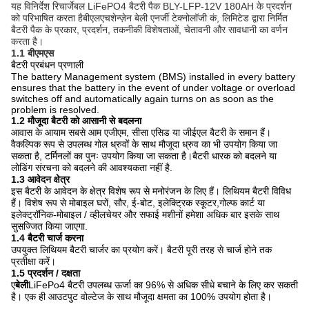
यह विनिर्देश रिचार्जेबल LiFePO4 बैटरी पैक BLY-LFP-12V 180AH के प्रदर्शन
को परिभाषित करता है
बीएलएच
शेन्ज़ेन बेली एनर्जी टेक्नोलॉजी कं, लिमिटेड द्वारा निर्मित
बैटरी पैक के प्रकार, प्रदर्शन, तकनीकी विशेषताओं, चेतावनी और सावधानी का वर्णन
करता है।
1.1 बीएमएस
बैटरी प्रबंधन प्रणाली
The battery Management system (BMS) installed in every battery
ensures that the battery in the event of under voltage or overload
switches off and automatically again turns on as soon as the
problem is resolved.
1.2 मौजूदा बैटरी को आसानी से बदलना
आवास के आयाम सबसे आम एजीएम, सीसा एसिड या जीईएल बैटरी के समान हैं।
वैकल्पिक रूप से उपलब्ध गोल ध्रुवों के साथ मौजूदा ध्रुव का भी उपयोग किया जा
सकता है, टर्मिनलों का पुनः उपयोग किया जा सकता है।बैटरी धारक को बदलने या
लोडिंग संरचना को बदलने की आवश्यकता नहीं है.
1.3 आवेदन क्षेत्र
इस बैटरी के आवेदन के क्षेत्र विशेष रूप से मनोरंजन के लिए हैं। लिथियम बैटरी विविध
हैं। विशेष रूप से मोबाइल घरों, सौर, ई-बोट, इलेक्ट्रिक स्कूटर,गोल्फ कार्ट या
इलेक्ट्रॉनिक-मोबाइल / व्हीलचेयर और सफाई मशीनों हमेशा अधिक बार इसके साथ
सुसज्जित किया जाएगा.
1.4 बैटरी चार्ज करना
उपयुक्त लिथियम बैटरी चार्जर का प्रयोग करें। बैटरी पूरी तरह से चार्ज होने तक
प्रतीक्षा करें।
1.5 प्रदर्शन / दक्षता
ए
बेली
LiFePo4 बैटरी उपलब्ध ऊर्जा का 96% से अधिक सीधे बचाने के लिए कर सकती
है। एक ही आउटपुट वोल्टेज के साथ मौजूदा क्षमता का 100% उपयोग होता है।