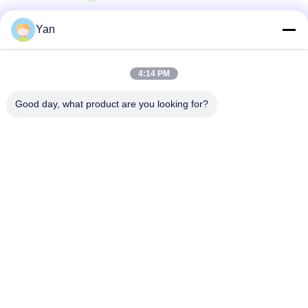
Yan
सोशल मीडिया
4:14 PM
त्वरित संपर्क
Good day, what product are you looking for?
दूरभाष:
86-20-82038494
ईमेल
sales@szbely.com
पता :
4/F, नंबर 1 बिल्डिंग, हुआवेई केगू इंडस्ट्री पार्क, डालिंगशान टाउन, डोंगगुआन,
ग्वांगडोंग, चीन। पीसी: 523000
गोपनीयता नीति
|
साइटमैप