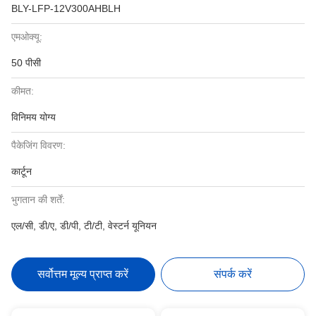
BLY-LFP-12V300AHBLH
एमओक्यू:
50 पीसी
कीमत:
विनिमय योग्य
पैकेजिंग विवरण:
कार्टून
भुगतान की शर्तें:
एल/सी, डी/ए, डी/पी, टी/टी, वेस्टर्न यूनियन
सर्वोत्तम मूल्य प्राप्त करें
संपर्क करें