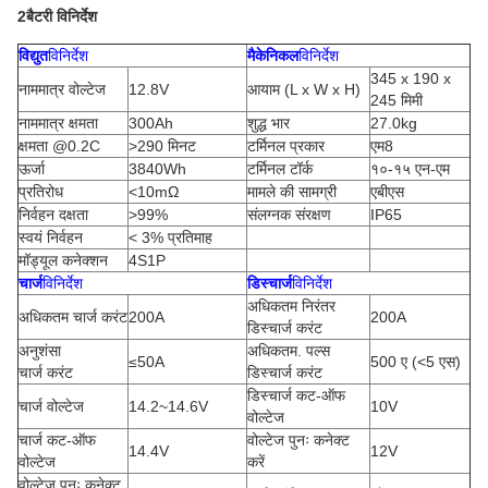
2बैटरी विनिर्देश
विद्युत
विनिर्देश
मैकेनिकल
विनिर्देश
345 x 190 x
नाममात्र वोल्टेज
12.8V
आयाम (L x W x H)
245 मिमी
नाममात्र क्षमता
300Ah
शुद्ध भार
27.0kg
क्षमता @0.2C
>290 मिनट
टर्मिनल प्रकार
एम8
ऊर्जा
3840Wh
टर्मिनल टॉर्क
१०-१५ एन-एम
प्रतिरोध
<10mΩ
मामले की सामग्री
एबीएस
निर्वहन दक्षता
>99%
संलग्नक संरक्षण
IP65
स्वयं निर्वहन
< 3% प्रतिमाह
मॉड्यूल कनेक्शन
4S1P
चार्ज
विनिर्देश
डिस्चार्ज
विनिर्देश
अधिकतम निरंतर
अधिकतम चार्ज करंट
200A
200A
डिस्चार्ज करंट
अनुशंसा
अधिकतम. पल्स
≤50A
500 ए (<5 एस)
चार्ज करंट
डिस्चार्ज करंट
डिस्चार्ज कट-ऑफ
चार्ज वोल्टेज
14.2~14.6V
10V
वोल्टेज
चार्ज कट-ऑफ
वोल्टेज पुनः कनेक्ट
14.4V
12V
वोल्टेज
करें
वोल्टेज पुनः कनेक्ट