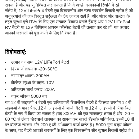
सकता है और यह सुनिश्चित कर सकता है कि वे अच्छी कामकाजी स्थिति में रहें।
संक्षेप में, 12V LiFePo4 बैटरी एक विश्वसनीय और उच्च प्रदर्शन बिजली स्रोत है जो
अनुप्रयोगों की एक विस्तृत श्रृंखला के लिए एकदम सही है।और ओवर और वोल्टेज के
तहत सुरक्षा इसे RVs के लिए एक उत्कृष्ट विकल्प बनाते हैंचाहे आप 12V LiFePo4
RV बैटरी या 12V लिथियम आयरन फॉस्फेट बैटरी की तलाश कर रहे हों, यह उत्पाद
आपकी जरूरतों को पूरा करने के लिए निश्चित है।
विशेषताएं:
उत्पाद का नामः 12V LiFePo4 बैटरी
डिस्चार्ज तापमानः -20~60°C
नाममात्र क्षमताः 300AH
वोल्टेज सुरक्षा के तहतः 10V
अधिकतम चार्ज करंटः 200A
चक्र जीवनः 5000 बार
यह 12 वी लाइफपो 4 बैटरी एक शक्तिशाली रिचार्जेबल बैटरी है जिसका उपयोग 12 वी
लाइफपो 4 पावर पैक, 12 वी लाइफपो 4 आरवी बैटरी या 12 वी लाइफपो 4 रिचार्जेबल
बैटरी के रूप में किया जा सकता है।यह 300AH की एक नाममात्र क्षमता है और -20 ~
60 °C से लेकर डिस्चार्ज तापमान का सामना कर सकते हैंइसके अतिरिक्त, इसमें 10 वी
पर वोल्टेज संरक्षण और 200 ए की अधिकतम चार्ज करंट है। 5000 गुना चक्र जीवन
के साथ, यह बैटरी आपकी जरूरतों के लिए एक विश्वसनीय और कुशल बिजली स्रोत है।