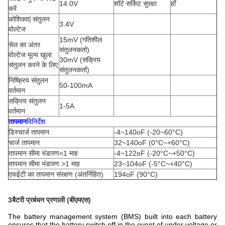
14.0V
शॉर्ट सर्किट सुरक्षा
हाँ
करें
कोशिकाएं संतुलन
3.4V
वोल्टेज
15mV (गतिशील
सेल का अंतर
संतुलनकर्ता)
वोल्टेज मूल्य खुला
30mV (सक्रिय
संतुलन करने के लिए
संतुलनकर्ता)
निष्क्रिय संतुलन
50-100mA
वर्तमान
सक्रिय संतुलन
1-5A
वर्तमान
तापमान
विनिर्देश
डिस्चार्ज तापमान
-4~140oF (-20~60°C)
चार्ज तापमान
32~140oF (0°C~+60°C)
तापमान सीमा भंडारण<1 माह
-4~122oF (-20°C~+50°C)
तापमान सीमा भंडारण >1 माह
23~104oF (-5°C~+40°C)
एफईटी का तापमान संरक्षण (अंतर्निहित)
194oF (90°C)
3बैटरी प्रबंधन प्रणाली (बीएमएस)
The battery management system (BMS) built into each battery
ensures that the battery switch off in the event of under voltage or