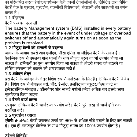
को परिभाषित करता है
बीएलएच
शेन्ज़ेन बेली एनर्जी टेक्नोलॉजी कं, लिमिटेड द्वारा निर्मित
बैटरी पैक के प्रकार, प्रदर्शन, तकनीकी विशेषताओं, चेतावनी और सावधानी का वर्णन
करता है।
1.1 बीएमएस
बैटरी प्रबंधन प्रणाली
The battery Management system (BMS) installed in every battery
ensures that the battery in the event of under voltage or overload
switches off and automatically again turns on as soon as the
problem is resolved.
1.2 मौजूदा बैटरी को आसानी से बदलना
आवास के आयाम सबसे आम एजीएम, सीसा एसिड या जीईएल बैटरी के समान हैं।
वैकल्पिक रूप से उपलब्ध गोल ध्रुवों के साथ मौजूदा ध्रुव का भी उपयोग किया जा
सकता है, टर्मिनलों का पुनः उपयोग किया जा सकता है।बैटरी धारक को बदलने या
लोडिंग संरचना को बदलने की आवश्यकता नहीं है.
1.3 आवेदन क्षेत्र
इस बैटरी के आवेदन के क्षेत्र विशेष रूप से मनोरंजन के लिए हैं। लिथियम बैटरी विविध
हैं। विशेष रूप से मोबाइल घरों, सौर, ई-बोट, इलेक्ट्रिक स्कूटर,गोल्फ कार्ट या
इलेक्ट्रॉनिक-मोबाइल / व्हीलचेयर और सफाई मशीनों हमेशा अधिक बार इसके साथ
सुसज्जित किया जाएगा.
1.4 बैटरी चार्ज करना
उपयुक्त लिथियम बैटरी चार्जर का प्रयोग करें। बैटरी पूरी तरह से चार्ज होने तक
प्रतीक्षा करें।
1.5 प्रदर्शन / दक्षता
ए
बेली
LiFePo4 बैटरी उपलब्ध ऊर्जा का 96% से अधिक सीधे बचाने के लिए कर सकती
है। एक ही आउटपुट वोल्टेज के साथ मौजूदा क्षमता का 100% उपयोग होता है।
2बैटरी विनिर्देश