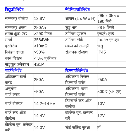
विद्युत
विनिर्देश
मैकेनिकल
विनिर्देश
295 x 355 x
नाममात्र वोल्टेज
12.8V
आयाम (L x W x H)
190 मिमी
नाममात्र क्षमता
280Ah
शुद्ध भार
28.5 किलो
क्षमता @0.2C
>290 मिनट
टर्मिनल प्रकार
एसएई+एम8
ऊर्जा
3584Wh
टर्मिनल टॉर्क
१०-१५ एन-एम
प्रतिरोध
<10mΩ
मामले की सामग्री
धातु
निर्वहन दक्षता
>99%
संलग्नक संरक्षण
IP45
स्वयं निर्वहन
< 3% प्रतिमाह
मॉड्यूल कनेक्शन
4S1P
चार्ज
विनिर्देश
डिस्चार्ज
विनिर्देश
अधिकतम चार्ज
अधिकतम निरंतर
250A
250A
करंट
डिस्चार्ज करंट
अनुशंसा
अधिकतम. पल्स
≤50A
500 ए (<5 एस)
चार्ज करंट
डिस्चार्ज करंट
डिस्चार्ज कट-ऑफ
चार्ज वोल्टेज
14.2~14.6V
10V
वोल्टेज
चार्ज कट-ऑफ
वोल्टेज पुनः कनेक्ट
14.4V
12V
वोल्टेज
करें
वोल्टेज पुनः कनेक्ट
14.0V
शॉर्ट सर्किट सुरक्षा
हाँ
करें