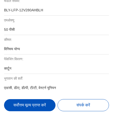
मॉडल संख्या:
BLY-LFP-12V280AHBLH
एमओक्यू:
50 पीसी
कीमत:
विनिमय योग्य
पैकेजिंग विवरण:
कार्टून
भुगतान की शर्तें:
एल/सी, डी/ए, डी/पी, टी/टी, वेस्टर्न यूनियन
सर्वोत्तम मूल्य प्राप्त करें
संपर्क करें