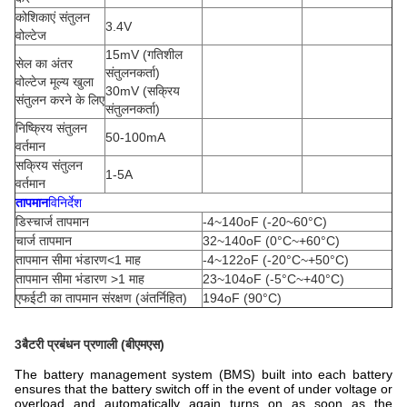
कोशिकाएं संतुलन
3.4V
वोल्टेज
15mV (गतिशील
सेल का अंतर
संतुलनकर्ता)
वोल्टेज मूल्य खुला
30mV (सक्रिय
संतुलन करने के लिए
संतुलनकर्ता)
निष्क्रिय संतुलन
50-100mA
वर्तमान
सक्रिय संतुलन
1-5A
वर्तमान
तापमान
विनिर्देश
डिस्चार्ज तापमान
-4~140oF (-20~60°C)
चार्ज तापमान
32~140oF (0°C~+60°C)
तापमान सीमा भंडारण<1 माह
-4~122oF (-20°C~+50°C)
तापमान सीमा भंडारण >1 माह
23~104oF (-5°C~+40°C)
एफईटी का तापमान संरक्षण (अंतर्निहित)
194oF (90°C)
3बैटरी प्रबंधन प्रणाली (बीएमएस)
The battery management system (BMS) built into each battery
ensures that the battery switch off in the event of under voltage or
overload and automatically again turns on as soon as the