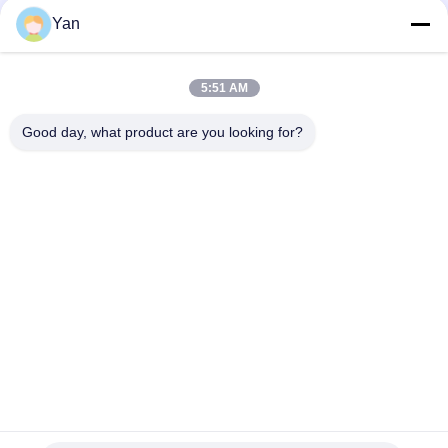
Yan
सोशल मीडिया
5:51 AM
त्वरित संपर्क
Good day, what product are you looking for?
दूरभाष:
86-20-82038494
ईमेल
sales@szbely.com
पता :
4/F, नंबर 1 बिल्डिंग, हुआवेई केगू इंडस्ट्री पार्क, डालिंगशान टाउन, डोंगगुआन,
ग्वांगडोंग, चीन। पीसी: 523000
गोपनीयता नीति
|
साइटमैप