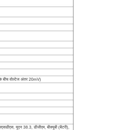
 के बीच वोल्टेज अंतर 20mV)
डीएस, यूएन 38.3, डीजीएम, बीक्यूबी (बैटरी),