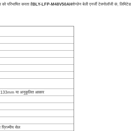
शन को परिभाषित करता है
BLY-LFP-M48V50AH
शेन्ज़ेन बेली एनर्जी टेक्नोलॉजी कं, लिमिट
133mm या अनुकूलित आकार
 प्रिज्मीय सेल