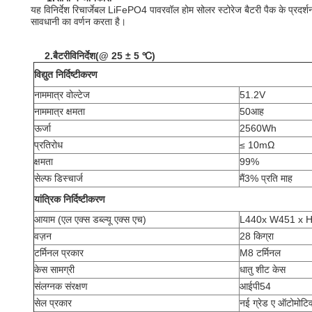
यह विनिर्देश रिचार्जेबल LiFePO4 पावरवॉल होम सोलर स्टोरेज बैटरी पैक के प्रदर्
सावधानी का वर्णन करता है।
2.
बैटरी
विनिर्देश
(
@ 25 ± 5 ℃
)
विद्युत निर्दिष्टीकरण
नाममात्र वोल्टेज
51.2V
नाममात्र क्षमता
50आह
ऊर्जा
2560Wh
प्रतिरोध
≤ 10mΩ
क्षमता
99%
सेल्फ डिस्चार्ज
मैं
3% प्रति माह
यांत्रिक निर्दिष्टीकरण
आयाम (एल एक्स डब्ल्यू एक्स एच)
L440x W451 x H
वज़न
28 किग्रा
टर्मिनल प्रकार
M8 टर्मिनल
केस सामग्री
धातु शीट केस
संलग्नक संरक्षण
आईपी54
सेल प्रकार
नई ग्रेड ए ऑटोमोटिव