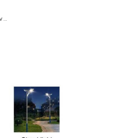
V ...