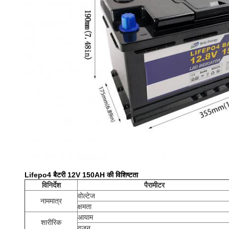
Lifepo4 बैटरी 12V 150AH की विशिष्टता
विनिर्देश
पैरामीटर
वोल्टेज
नाममात्र
क्षमता
आयाम
शारीरिक
वजन