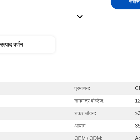
सर्वोत्
उत्पाद वर्णन
प्रमाणन:
C
नाममात्र वोल्टेज:
1
चक्र जीवन:
≥3
आयाम:
35
OEM / ODM:
A