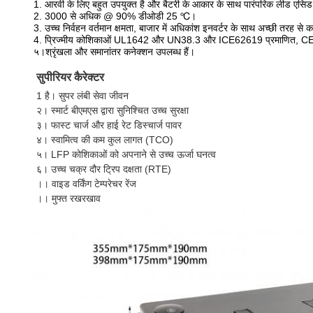
1. आरवी के लिए बहुत उपयुक्त है और बैटरी के आकार के साथ पारंपरिक लीड एसिड ब
2. 3000 से अधिक @ 90% डीओडी 25 ℃।
3. उच्च निर्वहन वर्तमान क्षमता, बाजार में अधिकांश इनवर्टर के साथ अच्छी तरह से 
4. प्रिज्मीय कोशिकाओं UL1642 और UN38.3 और ICE62619 प्रमाणित, 
५
।श्रृंखला और समानांतर कनेक्शन उपलब्ध हैं।
सुपीरियर कैरेक्टर
1 है। 
सुपर लंबी सेवा जीवन
२। 
स्मार्ट बीएमएस द्वारा सुनिश्चित उच्च सुरक्षा
३। 
फास्ट चार्ज और हाई रेट डिस्चार्ज पावर
४। 
स्वामित्व की कम कुल लागत (TCO)
५। 
LFP कोशिकाओं को अपनाने से उच्च ऊर्जा घनत्व
६। 
उच्च चक्र दौर ट्रिप दक्षता (RTE)
।। 
वाइड वर्किंग टेम्परेचर रेंज
।। 
मुफ्त रखरखाव