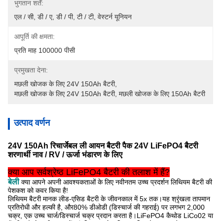
भुगतान शर्तें:
एल / सी, डी / ए, डी / पी, टी / टी, वेस्टर्न यूनियन
आपूर्ति की क्षमता:
प्रति माह 100000 पीसी
प्रमुखता देना:
मछली खोजक के लिए 24V 150Ah बैटरी
, 
मछली खोजक के लिए 24V 150Ah बैटरी
, 
मछली खोजक के लिए 150Ah बैटरी
उत्पाद वर्णन
24V 150Ah रिचार्जेबल ली आयन बैटरी पैक 24V LiFePO4 बैटरी
शरणार्थी नाव / RV / ऊर्जा भंडारण के लिए
क्या आप सर्वश्रेष्ठ LiFePO4 बैटरी की तलाश में हैं?
बेली
क्या आपने अपनी आवश्यकताओं के लिए नवीनतम उच्च प्रदर्शन लिथियम बैटरी की
पेशकश को कवर किया है!
लिथियम बैटरी मानक लीड-एसिड बैटरी के जीवनकाल में 5x तक।यह श्रृंखला तापमान
प्रतिरोधी और हल्की है, और
80% डीओडी (डिस्चार्ज की गहराई) पर लगभग 2,000
चक्र, एक उच्च चार्ज/डिस्चार्ज चक्र प्रदान करता है।LiFePO4 कैथोड LiCo02 या