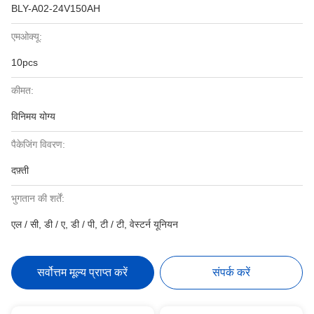
BLY-A02-24V150AH
एमओक्यू:
10pcs
कीमत:
विनिमय योग्य
पैकेजिंग विवरण:
दफ़्ती
भुगतान की शर्तें:
एल / सी, डी / ए, डी / पी, टी / टी, वेस्टर्न यूनियन
सर्वोत्तम मूल्य प्राप्त करें
संपर्क करें