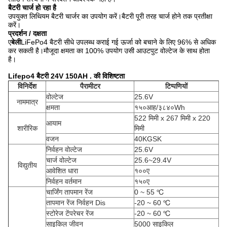
बैटरी चार्ज हो रहा है
उपयुक्त लिथियम बैटरी चार्जर का उपयोग करें।बैटरी पूरी तरह चार्ज होने तक प्रतीक्षा
करें।
प्रदर्शन / दक्षता
ए
बेली
LiFePo4 बैटरी सीधे उपलब्ध कराई गई ऊर्जा को बचाने के लिए 96% से अधिक
कर सकती है।मौजूदा क्षमता का 100% उपयोग उसी आउटपुट वोल्टेज के साथ होता
है।
Lifepo4 बैटरी 24V 150AH . की विशिष्टता
विनिर्देश
पैरामीटर
टिप्पणियों
वोल्टेज
25.6V
नाममात्र
क्षमता
१५०आह/३८४०Wh
522 मिमी x 267 मिमी x 220
आयाम
शारीरिक
मिमी
वजन
40KGSK
निर्वहन वोल्टेज
25.6V
चार्ज वोल्टेज
25.6~29.4V
विद्युतीय
आवेशित धारा
१००ए
निर्वहन वर्तमान
१५०ए
चार्जिंग तापमान रेंज
0 ~ 55 ℃
तापमान रेंज निर्वहन Dis
-20 ~ 60 ℃
स्टोरेज टेंपरेचर रेंज
-20 ~ 60 ℃
साइकिल जीवन
5000 साइकिल