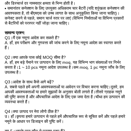
और डिस्चार्ज दर नाममात्र क्षमता से भिन्न होती है।
▪ समानांतर कनेक्शन के लिए उपयुक्त अधिकतम चार बैटरी (यदि श्रृंखला कनेक्शन की
आवश्यकता है, तो बीएमएस को उच्च लागत के साथ अनुकूलित किया जाना चाहिए)।
कनेक्ट करने से पहले, समान चार्ज स्तर पर लाएं।विभिन्न निर्माताओं या विभिन्न प्रकारों
से बैटरियों को परस्पर नहीं जोड़ा जाना चाहिए।
सामान्य प्रश्न:
Q1।मैं एक नमूना आदेश कर सकते हैं?
A. हाँ, हम परीक्षण और गुणवत्ता की जांच करने के लिए नमूना आदेश का स्वागत करते
हैं।
Q2।क्या आपके पास कोई MOQ सीमा है?
A. हाँ, हम बड़े पैमाने पर उत्पादन के लिए moq, यह विभिन्न भाग संख्याओं पर निर्भर
करता है।1 ~ 10 pcs नमूना आदेश उपलब्ध है।कम moq, 1 pc नमूना जाँच के लिए
उपलब्ध है।
Q3।आदेश के साथ कैसे आगे बढ़ें?
A. सबसे पहले हमें अपनी आवश्यकताओं या आवेदन पर विचार करना चाहिए।दूसरे, हम
आपकी आवश्यकताओं या हमारे सुझावों के अनुसार बोली लगाते हैं।तीसरे ग्राहक नमूने
की पुष्टि करता है और औपचारिक आदेश के लिए एक जमा देता है।चौथा हम उत्पादन की
व्यवस्था करते हैं।
Q4।क्या उत्पाद पर मेरा लोगो ठीक है?
उ। हाँ।कृपया हमारे उत्पादन से पहले हमें औपचारिक रूप से सूचित करें और पहले हमारे
नमूने के आधार पर डिजाइन की पुष्टि करें।
क्यू 5।आपके पास कौन से प्रमाण पत्र हैं?