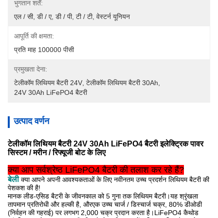
भुगतान शर्तें:
एल / सी, डी / ए, डी / पी, टी / टी, वेस्टर्न यूनियन
आपूर्ति की क्षमता:
प्रति माह 100000 पीसी
प्रमुखता देना:
टेलीकॉम लिथियम बैटरी 24V
, 
टेलीकॉम लिथियम बैटरी 30Ah
, 
24V 30Ah LiFePO4 बैटरी
उत्पाद वर्णन
टेलीकॉम लिथियम बैटरी 24V 30Ah LiFePO4 बैटरी इलेक्ट्रिक पावर
सिस्टम / मरीन / रिफ्यूजी बोट के लिए
क्या आप सर्वश्रेष्ठ LiFePO4 बैटरी की तलाश कर रहे हैं?
बेली
क्या आपने अपनी आवश्यकताओं के लिए नवीनतम उच्च प्रदर्शन लिथियम बैटरी की
पेशकश की है!
मानक लीड-एसिड बैटरी के जीवनकाल को 5 गुना तक लिथियम बैटरी।यह श्रृंखला
तापमान प्रतिरोधी और हल्की है, और
एक उच्च चार्ज / डिस्चार्ज चक्र, 80% डीओडी
(निर्वहन की गहराई) पर लगभग 2,000 चक्र प्रदान करता है।LiFePO4 कैथोड