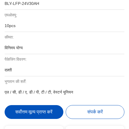
BLY-LFP-24V30AH
एमओक्यू:
10pcs
कीमत:
विनिमय योग्य
पैकेजिंग विवरण:
दफ़्ती
भुगतान की शर्तें:
एल / सी, डी / ए, डी / पी, टी / टी, वेस्टर्न यूनियन
सर्वोत्तम मूल्य प्राप्त करें
संपर्क करें