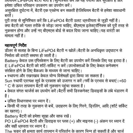
लिथियम LiFePo4 बैटरी भारी हैं।सुनिश्चित करें कि यह पर्याप्त और सुरक्षित है और
हमेशा उचित परिवहन उपकरण का उपयोग करें।
असुरक्षित दुर्घटना में, बैटरी एक प्रक्षेप्य बन सकती है!लिथियम बैटरी से हमेशा सावधानी
बरतें।
पूरी तरह से सुनिश्चित करें कि LiFePO4 बैटरी उलट ध्रुवीयता से जुड़ी नहीं है।
क्या बैटरी को गलत तरीके से जोड़ा जाना चाहिए, बीएमएस इलेक्ट्रॉनिक्स को पूरी तरह से
नुकसान होगा और उन्हें नए बीएमएस बोर्ड से बदल दिया जाना चाहिए।यह वारंटी का
मामला नहीं है।
महत्वपूर्ण निर्देश
डीलर से सलाह के बिना LiFePO4 बैटरी न खोलें।बैटरी के अनधिकृत उद्घाटन से
निर्माता की वारंटी समाप्त हो जाती है।
Battery केवल उस एप्लिकेशन के लिए बैटरी का उपयोग करें जिसके लिए यह इरादा है।
E LiFePO4 बैटरी को शॉर्ट-सर्किट न करें।उपभोक्ताओं के लिए केबल कनेक्शन
संरक्षित होने के लिए बैकअप के माध्यम से जाना चाहिए।
▪ स्थापना और रखरखाव केवल योग्य विशेषज्ञों द्वारा किया जा सकता है।
Sun स्थायी प्रत्यक्ष सूर्य के प्रकाश को उजागर न करें।गर्मी के प्रभाव से बचाएं।+60
° C से ऊपर तापमान बैटरी को नुकसान पहुंचा सकता है।
▪ केवल संगत चार्जर्स का उपयोग करें।बैटरी सभी डिस्कनेक्ट डिवाइसों के लंबे भंडारण में
है।
▪ उचित विधानसभा पर ध्यान दें।
▪ किसी भी तरह के नुकसान से बचें, उदाहरण के लिए गिरने, ड्रिलिंग, आदि (शॉर्ट सर्किट
का खतरा)।
Battery बैटरी को हमेशा सूखा और साफ रखें।
PO LiFePO4 बैटरी और डिवाइस पर प्लस (+) और माइनस (-) अंकन पर ध्यान दें
और सही ध्रुवता पर ध्यान दें।
The चक्र की क्षमता कार्य तापमान में परिवर्तन के कारण भिन्न हो सकती है और चार्ज