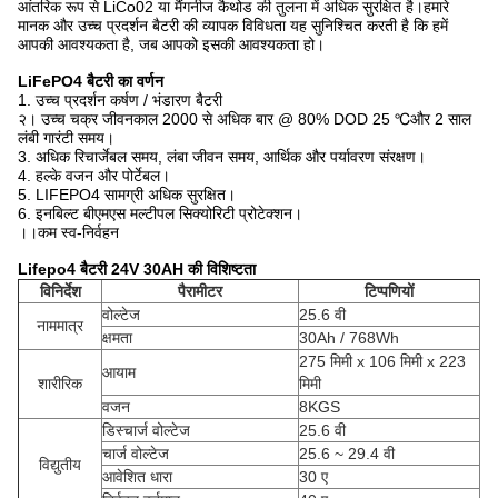
आंतरिक रूप से LiCo02 या मैंगनीज कैथोड की तुलना में अधिक सुरक्षित है।हमारे
मानक और उच्च प्रदर्शन बैटरी की व्यापक विविधता यह सुनिश्चित करती है कि हमें
आपकी आवश्यकता है, जब आपको इसकी आवश्यकता हो।
LiFePO4 बैटरी का वर्णन
1. उच्च प्रदर्शन कर्षण / भंडारण बैटरी
२।
उच्च चक्र जीवनकाल 2000 से अधिक बार @ 80% DOD 25 ℃
और 2 साल
लंबी गारंटी समय।
3. अधिक रिचार्जेबल समय, लंबा जीवन समय, आर्थिक और पर्यावरण संरक्षण।
4. हल्के वजन और पोर्टेबल।
5. LIFEPO4 सामग्री अधिक सुरक्षित।
6. इनबिल्ट बीएमएस मल्टीपल सिक्योरिटी प्रोटेक्शन।
।।
कम स्व-निर्वहन
Lifepo4 बैटरी 24V 30AH की विशिष्टता
विनिर्देश
पैरामीटर
टिप्पणियों
वोल्टेज
25.6 वी
नाममात्र
क्षमता
30Ah / 768Wh
275 मिमी x 106 मिमी x 223
आयाम
शारीरिक
मिमी
वजन
8KGS
डिस्चार्ज वोल्टेज
25.6 वी
चार्ज वोल्टेज
25.6 ~ 29.4 वी
विद्युतीय
आवेशित धारा
30 ए